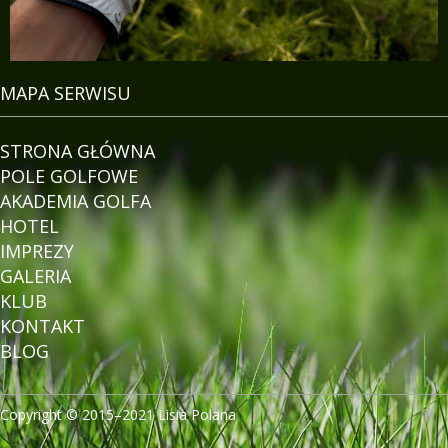
MAPA SERWISU
STRONA GŁÓWNA
POLE GOLFOWE
AKADEMIA GOLFA
HOTEL
IMPREZY
GALERIA
KLUB
KONTAKT
BLOG
Copyright © 2015–2021 Lisia Polana