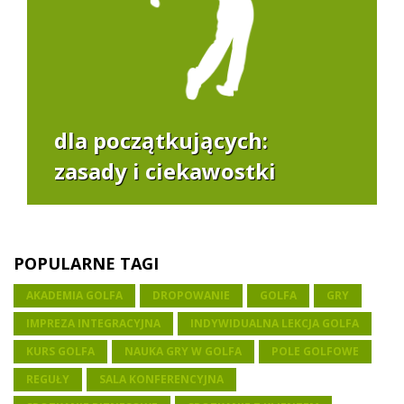
dla początkujących:
zasady i ciekawostki
POPULARNE TAGI
AKADEMIA GOLFA
DROPOWANIE
GOLFA
GRY
IMPREZA INTEGRACYJNA
INDYWIDUALNA LEKCJA GOLFA
KURS GOLFA
NAUKA GRY W GOLFA
POLE GOLFOWE
REGUŁY
SALA KONFERENCYJNA