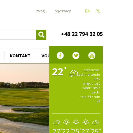
EN
PL
zaloguj
rejestracja
+48 22 794 32 05
KONTAKT
VOUCHER
22
°
częściowe
zachmurzenie
63%
wilgotność
wiatr: 5m/s
zach.
max 34 • min
21
27
22
25
27
29
°
°
°
°
°