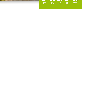
PT.
SO.
ND.
PN.
WT.