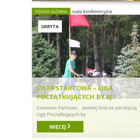
»sala konferencyjna
STRONA GŁÓWNA
UKRYTA
LISTA STARTOWA – LIGA
POCZĄTKUJĄCYCH BY FJ
Szanowni Państwo, poniżej lista na jutrzejszą
Ligę Początkujących by
WIĘCEJ