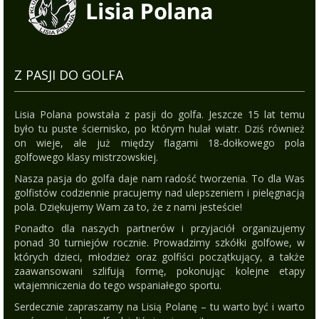
Z PASJI DO GOLFA
Lisia Polana powstała z pasji do golfa. Jeszcze 15 lat temu
było tu puste ściernisko, po którym hulał wiatr. Dziś również
on wieje, ale już między flagami 18-dołkowego pola
golfowego klasy mistrzowskiej.
Nasza pasja do golfa daje nam radość tworzenia. To dla Was
golfistów codziennie pracujemy nad ulepszeniem i pielęgnacją
pola. Dziękujemy Wam za to, że z nami jesteście!
Ponadto dla naszych partnerów i przyjaciół organizujemy
ponad 30 turniejów rocznie. Prowadzimy szkółki golfowe, w
których dzieci, młodzież oraz golfiści początkujący, a także
zaawansowani szlifują formę, pokonując kolejne etapy
wtajemniczenia do tego wspaniałego sportu.
Serdecznie zapraszamy na Lisią Polanę – tu warto być i warto