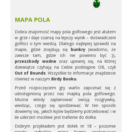
MAPA POLA
Dobra znajomość mapy pola golfowego jest atutem
w grze i daje szansę na lepszy wynik – doświadczeni
golfiści o tym wiedzą. Dlatego najlepiej sprawdź na
mapie, gdzie znajdują się
bunkry
(wiadomo, że
zawsze tam, gdzie ich nie powinno być :)),
przeszkody wodne
oraz upewnij się, na której
dziewiątce czyhają na Ciebie podstępne OB, czyli
Out of Bounds
. Wszystkie te informacje znajdziecie
również w naszym
Birdy Booku
.
Przed rozpoczęciem gry warto zapoznać się z
udostępnioną przez nas mapką pola golfowego.
Można wtedy zaplanować swoją rozgrywkę,
wiedząc, czego się spodziewać. W ten sposób
dowiemy się, jakich kijów będziemy potrzebować i w
ile uderzeń możliwe jest trafienie do dołka.
Dobrym przykładem jest dołek nr 18 – pozornie
prosty, jednakże przez licznie występujące