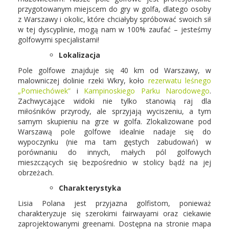
przygotowanym miejscem do gry w golfa, dlatego osoby
z Warszawy i okolic, które chciałyby spróbować swoich sił
w tej dyscyplinie, mogą nam w 100% zaufać – jesteśmy
golfowymi specjalistami!
Lokalizacja
Pole golfowe znajduje się 40 km od Warszawy, w
malowniczej dolinie rzeki Wkry, koło
rezerwatu leśnego
„Pomiechówek”
i
Kampinoskiego Parku Narodowego
.
Zachwycające widoki nie tylko stanowią raj dla
miłośników przyrody, ale sprzyjają wyciszeniu, a tym
samym skupieniu na grze w golfa. Zlokalizowane pod
Warszawą pole golfowe idealnie nadaje się do
wypoczynku (nie ma tam gęstych zabudowań) w
porównaniu do innych, małych pól golfowych
mieszczących się bezpośrednio w stolicy bądź na jej
obrzeżach.
Charakterystyka
Lisia Polana jest przyjazna golfistom, ponieważ
charakteryzuje się szerokimi fairwayami oraz ciekawie
zaprojektowanymi greenami. Dostępna na stronie mapa