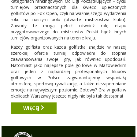
kategoriach rankingowych. Od Ligi Początkujących – cyklu
turniejów przeznaczonych dla świeżo upieczonych
golfistów po Fox Open, czyli najważniejszego wydarzenia
roku na naszym polu (otwarte mistrzostwa klubu).
Zawody te mogą pełnić również rolę etapu
przygotowawczego do mistrzostw Polski bądź innych
turniejów organizowanych na terenie kraju.
Każdy golfista oraz każda golfistka znajdzie w naszej
szerokiej ofercie turniej odpowiedni do stopnia
zaawansowania swojej gry, jak również upodobań.
Natomiast jako najlepsze pole golfowe w Mazowieckim
oraz jeden z najbardziej profesjonalnych klubów
golfowych w Polsce zagwarantujemy wspaniałą
atmosferę, sportową rywalizację, a także niezapomniane
emocje na najwyższym poziomie. Gotowy? Gra w golfa w
okolicach Warszawy jeszcze nigdy nie była tak dostępna!
WIĘCEJ