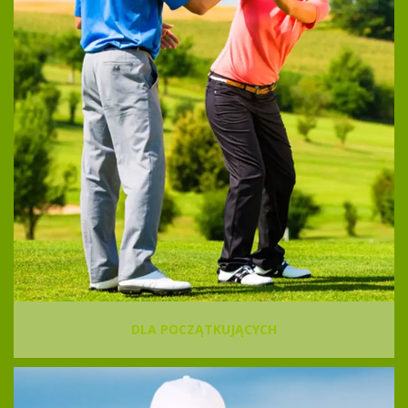
DLA POCZĄTKUJĄCYCH