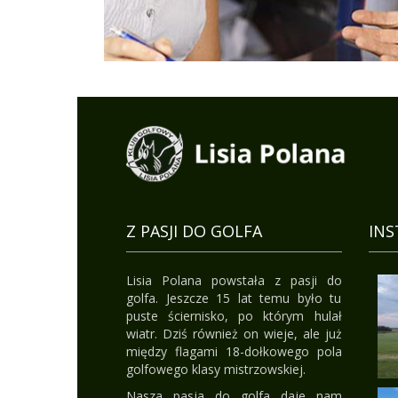
Z PASJI DO GOLFA
IN
Lisia Polana powstała z pasji do
golfa. Jeszcze 15 lat temu było tu
puste ściernisko, po którym hulał
wiatr. Dziś również on wieje, ale już
między flagami 18-dołkowego pola
golfowego klasy mistrzowskiej.
Nasza pasja do golfa daje nam