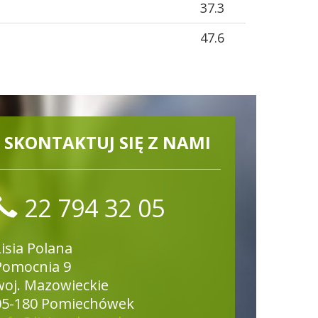
37.3
47.6
SKONTAKTUJ SIĘ Z NAMI
22 794 32 05
Lisia Polana
Pomocnia 9
woj. Mazowieckie
05-180 Pomiechówek