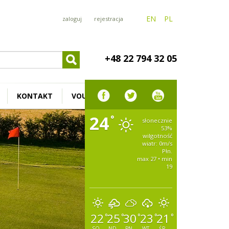
EN
PL
zaloguj
rejestracja
+48 22 794 32 05
KONTAKT
VOUCHER
24
°
słonecznie
53%
wilgotność
wiatr: 0m/s
Płn.
max 27 • min
19
22
25
30
23
21
°
°
°
°
°
SO.
ND.
PN.
WT.
ŚR.