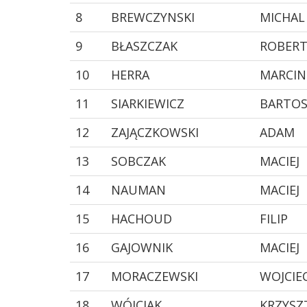
8
BREWCZYNSKI
MICHAL
9
BŁASZCZAK
ROBER
10
HERRA
MARCIN
11
SIARKIEWICZ
BARTO
12
ZAJĄCZKOWSKI
ADAM
13
SOBCZAK
MACIEJ
14
NAUMAN
MACIEJ
15
HACHOUD
FILIP
16
GAJOWNIK
MACIEJ
17
MORACZEWSKI
WOJCIE
18
WÓJCIAK
KRZYSZ